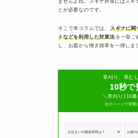
ませんよね。スギナ対策にはスギ
とが必要なのです。
そこで本コラムでは、
スギナに関
トなどを利用した対策法
を一挙ご
し、お庭から憎き雑草を一掃しま
草刈り、草む
10秒
＼草刈り110
次のページで実際