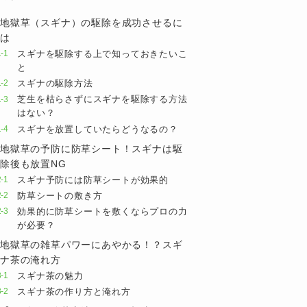
地獄草（スギナ）の駆除を成功させるに
は
スギナを駆除する上で知っておきたいこ
と
スギナの駆除方法
芝生を枯らさずにスギナを駆除する方法
はない？
スギナを放置していたらどうなるの？
地獄草の予防に防草シート！スギナは駆
除後も放置NG
スギナ予防には防草シートが効果的
防草シートの敷き方
効果的に防草シートを敷くならプロの力
が必要？
地獄草の雑草パワーにあやかる！？スギ
ナ茶の淹れ方
スギナ茶の魅力
スギナ茶の作り方と淹れ方