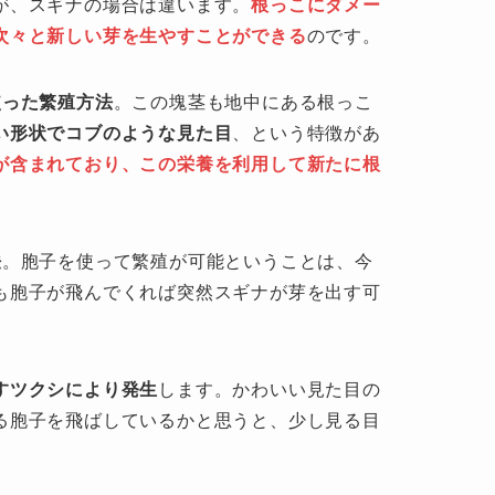
が、スギナの場合は違います。
根っこにダメー
次々と新しい芽を生やすことができる
のです。
使った繁殖方法
。この塊茎も地中にある根っこ
い形状でコブのような見た目
、という特徴があ
が含まれており、この栄養を利用して新たに根
法
。胞子を使って繁殖が可能ということは、今
も胞子が飛んでくれば突然スギナが芽を出す可
すツクシにより発生
します。かわいい見た目の
る胞子を飛ばしているかと思うと、少し見る目