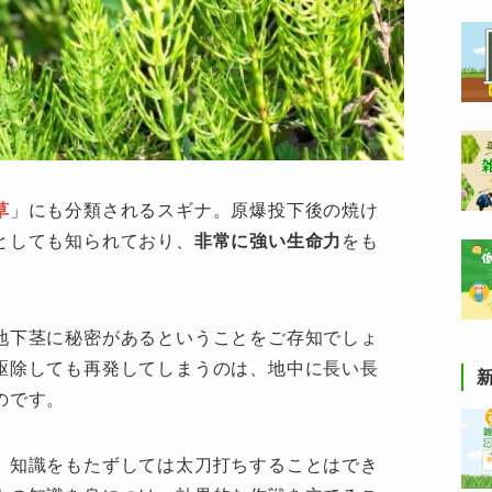
草
」にも分類されるスギナ。原爆投下後の焼け
としても知られており、
非常に強い生命力
をも
地下茎に秘密があるということをご存知でしょ
駆除しても再発してしまうのは、地中に長い長
のです。
、知識をもたずしては太刀打ちすることはでき