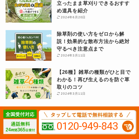
立ったまま草刈りできるおすす
め道具を紹介
2024年6月20日
除草剤の使い方をゼロから解
説！効果的な散布方法から絶対
守るべき注意点まで
2024年3月11日
【26種】雑草の種類がひと目で
わかる！再び生えるのを防ぐ草
取りのコツ
2024年3月11日
手ごろな価格の草刈り業者がす
ぐ見つかる！地域別のおすすめ
0120-949-843
草刈り業者
2024年3月11日