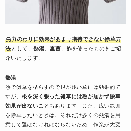
労力のわりに効果があまり期待できない除草方
法
として、
熱湯
、
重曹
、
酢
を使ったものをご紹
介いたします。
熱湯
熱で雑草を枯らすので根が浅い草には効果的で
すが、
根を深く張った雑草には熱が届かず除草
効果が出ないことも
あります。また、広い範囲
を除草したいときは、それだけ多くの熱湯を用
意して運ばなければならないため、作業が大変