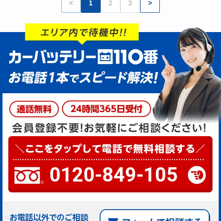
<
1
2
3
>
0120-849-105