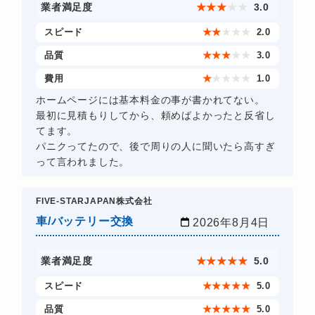
業者満足度
★
★
★
★
★
3.0
スピード
★
★
★
★
★
2.0
品質
★
★
★
★
★
3.0
費用
★
★
★
★
★
1.0
ホームページには基本料金の事が書かれてない。
最初に見積もりしてから、頼めばよかったと反省し
てます。
パニクってたので、後で周りの人に聞いたら高すぎ
って言われました。
FIVE-STARJAPAN株式会社
車/バッテリー交換
2026年8月4日
業者満足度
★
★
★
★
★
5.0
スピード
★
★
★
★
★
5.0
品質
★
★
★
★
★
5.0