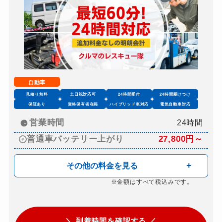
自動車
見積り無料
土日祝対応可
24時間受付
24時間駆けつけ
保証あり
資格保有者在籍
ハイブリッド車対応
電気自動車対応
営業時間
24時間
普通車バッテリー上がり
27,800円～
その他の料金を見る
※金額はすべて税込みです。
＼ 到着時間を確認する ／