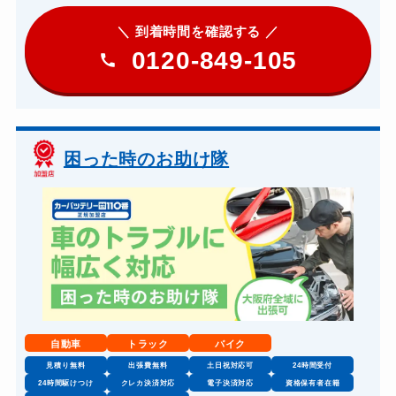
＼ 到着時間を確認する ／
0120-849-105
困った時のお助け隊
自動車
トラック
バイク
見積り無料
出張費無料
土日祝対応可
24時間受付
24時間駆けつけ
クレカ決済対応
電子決済対応
資格保有者在籍