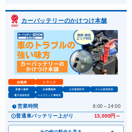
カーバッテリーのかけつけ本舗
自動車
トラック
見積り無料
出張費無料
土日祝対応可
クレカ決済対応
電子決済対応
ハイブリッド車対応
営業時間
8:00～24:00
普通車バッテリー上がり
13,000円～
その他の料金を見る