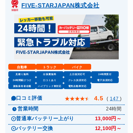
FIVE-STARJAPAN株式会社
自動車
トラック
バイク
見積り無料
出張費無料
土日祝対応可
24時間受付
24時間駆けつけ
口コミあり
クレカ決済対応
電子決済対応
資格保有者在籍
ハイブリッド車対応
電気自動車対応
4.5
口コミ評価
★
★
★
★
★
(
147
)
営業時間
24時間
普通車バッテリー上がり
13,000円～
バッテリー交換
12,100円～