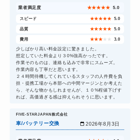
業者満足度
★
★
★
★
★
5.0
スピード
★
★
★
★
★
5.0
品質
★
★
★
★
★
5.0
費用
★
★
★
★
★
3.0
少しばかり高い料金設定に驚きました。
想定していた料金より３0%強高かったです。
作業そのものは、連絡も込みで非常にスムーズ。
作業内容も丁寧だと思います。
２４時間待機してくれているスタッフの人件費を負
担・提携工場から本部への中間マージンとか考えた
ら、そんな物かもしれませんが、１０%程値下げす
れば、高価過ぎる感は抑えられそうに思います。
FIVE-STARJAPAN株式会社
車/バッテリー交換
2026年8月3日