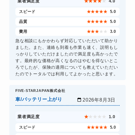
業者満足度
★
★
★
★
★
4.0
スピード
★
★
★
★
★
5.0
品質
★
★
★
★
★
5.0
費用
★
★
★
★
★
3.0
急な相談にもかかわらず対応していただいて助かり
ました。また、連絡も到着も作業も速く、説明もし
っかりしていただけましたので満足度も高かったで
す。最終的な価格が高くなるのはやむを得ないとこ
ろでしたが、保険の適用についても教えていただい
たのでトータルでは利用してよかったと思います。
FIVE-STARJAPAN株式会社
車/バッテリー上がり
2026年8月3日
業者満足度
★
★
★
★
★
1.0
スピード
★
★
★
★
★
5.0