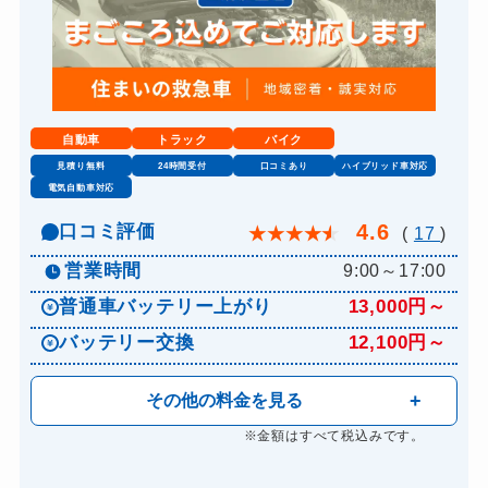
自動車
トラック
バイク
見積り無料
24時間受付
口コミあり
ハイブリッド車対応
電気自動車対応
4.6
口コミ評価
★
★
★
★
★
(
17
)
営業時間
9:00～17:00
普通車バッテリー上がり
13,000円～
バッテリー交換
12,100円～
その他の料金を見る
※金額はすべて税込みです。