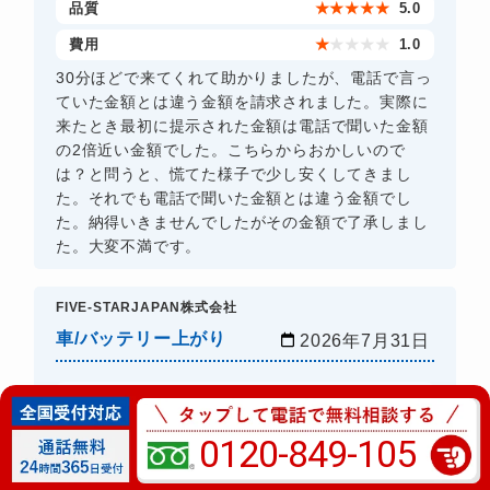
品質
★
★
★
★
★
5.0
費用
★
★
★
★
★
1.0
30分ほどで来てくれて助かりましたが、電話で言っ
ていた金額とは違う金額を請求されました。実際に
来たとき最初に提示された金額は電話で聞いた金額
の2倍近い金額でした。こちらからおかしいので
は？と問うと、慌てた様子で少し安くしてきまし
た。それでも電話で聞いた金額とは違う金額でし
た。納得いきませんでしたがその金額で了承しまし
た。大変不満です。
FIVE-STARJAPAN株式会社
車/バッテリー上がり
2026年7月31日
業者満足度
★
★
★
★
★
5.0
スピード
★
★
★
★
★
5.0
0120-849-105
品質
★
★
★
★
★
5.0