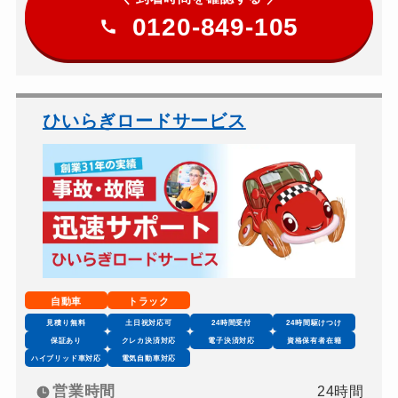
0120-849-105
ひいらぎロードサービス
自動車
トラック
見積り無料
土日祝対応可
24時間受付
24時間駆けつけ
保証あり
クレカ決済対応
電子決済対応
資格保有者在籍
ハイブリッド車対応
電気自動車対応
営業時間
24時間