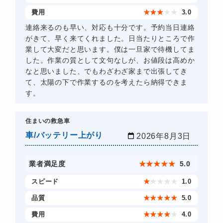
費用
★
★
★
★
★
3.0
連絡来るのも早い、対応も十分です。予約当日連絡
がきて、早く来てくれました。日当たりところで作
業して大変だと思います。僕は一旦家で待機してま
した。作業の質として文句なしが、お値段は高めか
なと思いました、でもわざわざ家まで出張してき
て、太陽の下で作業するのを考えたら納得できま
す。
住まいの救急車
車/バッテリー上がり
2026年8月3日
業者満足度
★
★
★
★
★
5.0
スピード
★
★
★
★
★
1.0
品質
★
★
★
★
★
5.0
費用
★
★
★
★
★
4.0