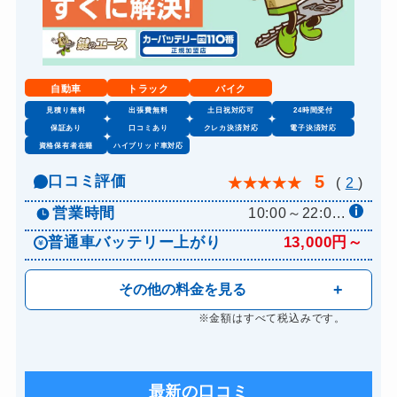
自動車
トラック
バイク
見積り無料
出張費無料
土日祝対応可
24時間受付
保証あり
口コミあり
クレカ決済対応
電子決済対応
資格保有者在籍
ハイブリッド車対応
5
口コミ評価
★
★
★
★
★
(
2
)
営業時間
10:00～22:0...
普通車バッテリー上がり
13,000円～
その他の料金を見る
※金額はすべて税込みです。
最新の口コミ