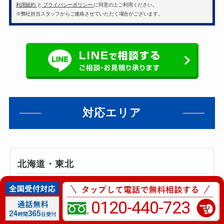
利用規約
と
プライバシーポリシー
に同意の上ご利用ください。
※弊社担当スタッフからご連絡させていただく場合がございます。
対応エリア
北海道・東北
北海道
| 青森県 | 岩手県 |
宮城県
|
秋田県
|
山形県 |
福島県
0120-440-723