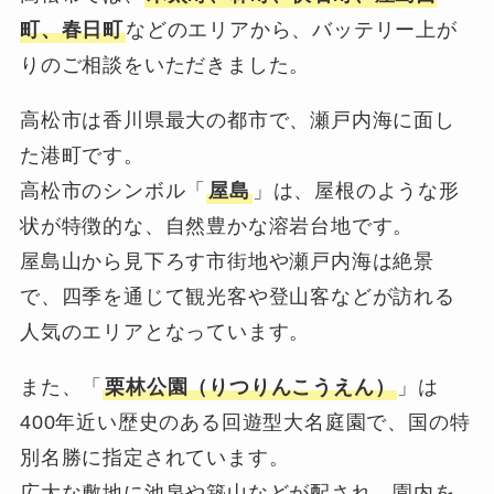
町、春日町
などのエリアから、バッテリー上が
りのご相談をいただきました。
高松市は香川県最大の都市で、瀬戸内海に面し
た港町です。
高松市のシンボル「
屋島
」は、屋根のような形
状が特徴的な、自然豊かな溶岩台地です。
屋島山から見下ろす市街地や瀬戸内海は絶景
で、四季を通じて観光客や登山客などが訪れる
人気のエリアとなっています。
また、「
栗林公園（りつりんこうえん）
」は
400年近い歴史のある回遊型大名庭園で、国の特
別名勝に指定されています。
広大な敷地に池泉や築山などが配され、園内を