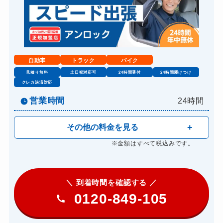
自動車
トラック
バイク
見積り無料
土日祝対応可
24時間受付
24時間駆けつけ
クレカ決済対応
営業時間
24時間
その他の料金を見る
※金額はすべて税込みです。
＼ 到着時間を確認する ／
0120-849-105