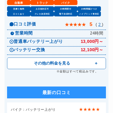
自動車
トラック
バイク
見積り無料
土日祝対応可
24時間受付
24時間駆けつけ
口コミあり
クレカ決済対応
電子決済対応
ハイブリッド車対応
5
口コミ評価
★
★
★
★
★
(
2
)
営業時間
24時間
普通車バッテリー上がり
13,000円～
バッテリー交換
12,100円～
その他の料金を見る
※金額はすべて税込みです。
最新の口コミ
★
★
★
★
★
バイク：バッテリー上がり