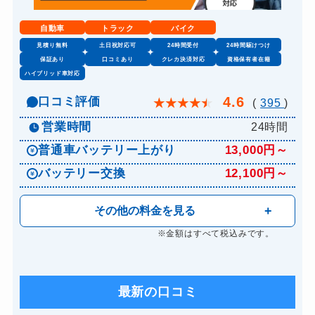
自動車
トラック
バイク
見積り無料
土日祝対応可
24時間受付
24時間駆けつけ
保証あり
口コミあり
クレカ決済対応
資格保有者在籍
ハイブリッド車対応
4.6
口コミ評価
★
★
★
★
★
(
395
)
営業時間
24時間
普通車バッテリー上がり
13,000円～
バッテリー交換
12,100円～
その他の料金を見る
※金額はすべて税込みです。
最新の口コミ