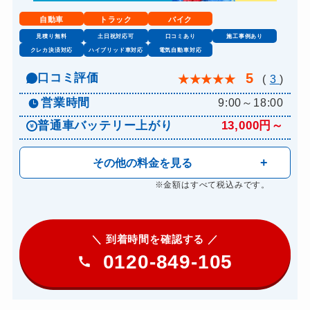
自動車
トラック
バイク
見積り無料
土日祝対応可
口コミあり
施工事例あり
クレカ決済対応
ハイブリッド車対応
電気自動車対応
5
口コミ評価
★
★
★
★
★
(
3
)
営業時間
9:00～18:00
普通車バッテリー上がり
13,000円～
その他の料金を見る
※金額はすべて税込みです。
＼ 到着時間を確認する ／
0120-849-105