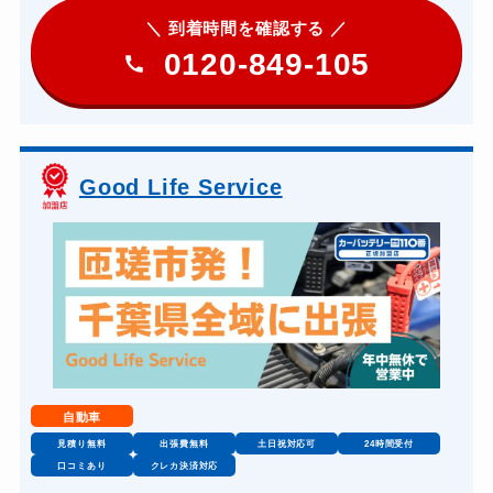
＼ 到着時間を確認する ／
0120-849-105
Good Life Service
自動車
見積り無料
出張費無料
土日祝対応可
24時間受付
口コミあり
クレカ決済対応