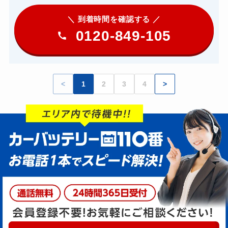
＼ 到着時間を確認する ／
0120-849-105
<
1
2
3
4
>