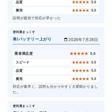
品質
★
★
★
★
★
5.0
費用
★
★
★
★
★
5.0
説明が親切で対応が早かった
​便利屋まっくす
車/バッテリー上がり
2026年7月28日
業者満足度
★
★
★
★
★
5.0
スピード
★
★
★
★
★
5.0
品質
★
★
★
★
★
5.0
費用
★
★
★
★
★
5.0
対応が素早く、説明も分かりやすく大変助かりまし
た。
​便利屋まっくす