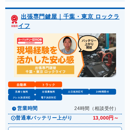
出張専門鍵屋｜千葉・東京 ロックラ
イフ
自動車
トラック
見積り無料
出張費無料
土日祝対応可
24時間受付
クレカ決済対応
電子決済対応
営業時間
24時間（相談受付）
普通車バッテリー上がり
13,000円～