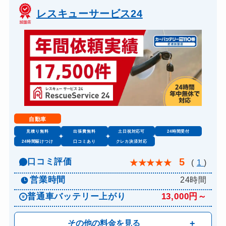
レスキューサービス24
自動車
見積り無料
出張費無料
土日祝対応可
24時間受付
24時間駆けつけ
口コミあり
クレカ決済対応
5
口コミ評価
★
★
★
★
★
(
1
)
営業時間
24時間
普通車バッテリー上がり
13,000円～
その他の料金を見る