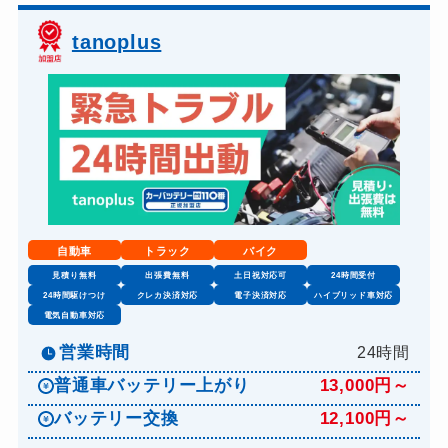
tanoplus
自動車
トラック
バイク
見積り無料
出張費無料
土日祝対応可
24時間受付
24時間駆けつけ
クレカ決済対応
電子決済対応
ハイブリッド車対応
電気自動車対応
営業時間
24時間
普通車バッテリー上がり
13,000円～
バッテリー交換
12,100円～