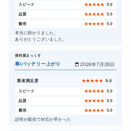
スピード
★
★
★
★
★
5.0
品質
★
★
★
★
★
5.0
費用
★
★
★
★
★
5.0
本当に助かりました。
ありがとうございました。
​便利屋まっくす
車/バッテリー上がり
2026年7月28日
業者満足度
★
★
★
★
★
5.0
スピード
★
★
★
★
★
5.0
品質
★
★
★
★
★
5.0
費用
★
★
★
★
★
5.0
説明が親切で対応が早かった