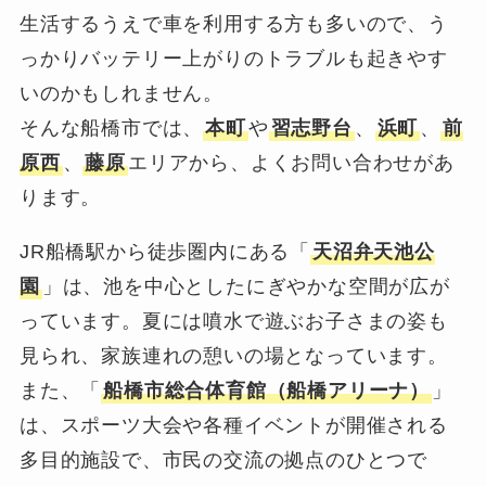
生活するうえで車を利用する方も多いので、う
っかりバッテリー上がりのトラブルも起きやす
いのかもしれません。
そんな船橋市では、
本町
や
習志野台
、
浜町
、
前
原西
、
藤原
エリアから、よくお問い合わせがあ
ります。
JR船橋駅から徒歩圏内にある「
天沼弁天池公
園
」は、池を中心としたにぎやかな空間が広が
っています。夏には噴水で遊ぶお子さまの姿も
見られ、家族連れの憩いの場となっています。
また、「
船橋市総合体育館（船橋アリーナ）
」
は、スポーツ大会や各種イベントが開催される
多目的施設で、市民の交流の拠点のひとつで