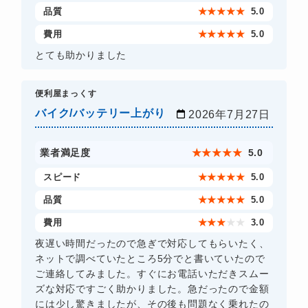
品質
★
★
★
★
★
5.0
費用
★
★
★
★
★
5.0
とても助かりました
​便利屋まっくす
バイク/バッテリー上がり
2026年7月27日
業者満足度
★
★
★
★
★
5.0
スピード
★
★
★
★
★
5.0
品質
★
★
★
★
★
5.0
費用
★
★
★
★
★
3.0
夜遅い時間だったので急ぎで対応してもらいたく、
ネットで調べていたところ5分でと書いていたので
ご連絡してみました。すぐにお電話いただきスムー
ズな対応ですごく助かりました。急だったので金額
には少し驚きましたが、その後も問題なく乗れたの