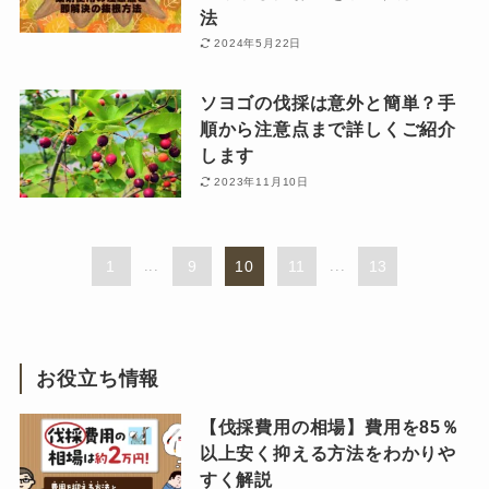
法
2024年5月22日
ソヨゴの伐採は意外と簡単？手
順から注意点まで詳しくご紹介
します
2023年11月10日
1
...
9
10
11
...
13
お役立ち情報
【伐採費用の相場】費用を85％
以上安く抑える方法をわかりや
すく解説