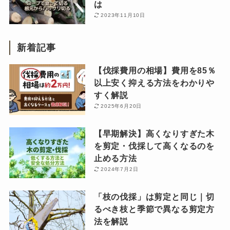
は
2023年11月10日
新着記事
【伐採費用の相場】費用を85％
以上安く抑える方法をわかりや
すく解説
2025年6月20日
【早期解決】高くなりすぎた木
を剪定・伐採して高くなるのを
止める方法
2024年7月2日
「枝の伐採」は剪定と同じ｜切
るべき枝と季節で異なる剪定方
法を解説