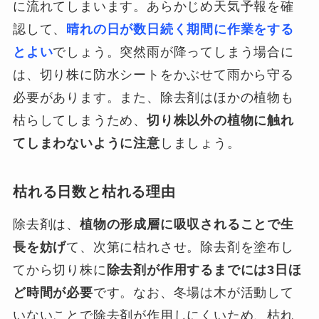
に流れてしまいます。あらかじめ天気予報を確
認して、
晴れの日が数日続く期間に作業をする
とよい
でしょう。突然雨が降ってしまう場合に
は、切り株に防水シートをかぶせて雨から守る
必要があります。また、除去剤はほかの植物も
枯らしてしまうため、
切り株以外の植物に触れ
てしまわないように注意
しましょう。
枯れる日数と枯れる理由
除去剤は、
植物の形成層に吸収されることで生
長を妨げ
て、次第に枯れさせ。除去剤を塗布し
てから切り株に
除去剤が作用するまでには3日ほ
ど時間が必要
です。なお、冬場は木が活動して
いないことで除去剤が作用しにくいため、枯れ