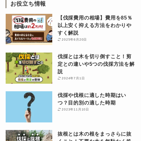
お役立ち情報
【伐採費用の相場】費用を85％
以上安く抑える方法をわかりや
すく解説
2025年6月20日
伐採とは木を切り倒すこと！剪
定との違いや5つの伐採方法を解
説
2024年7月1日
伐採や伐根に適した時期はい
つ？目的別の適した時期
2023年11月10日
抜根とは木の根をまっさらに抜