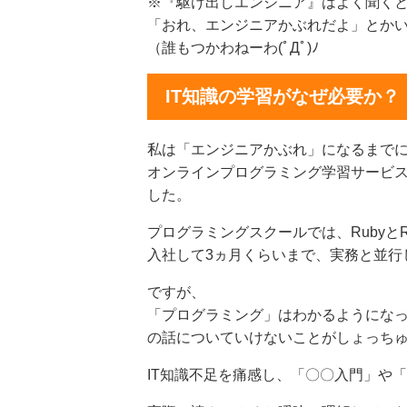
※『駆け出しエンジニア』はよく聞く
「おれ、エンジニアかぶれだよ」とか
（誰もつかわねーわ(ﾟДﾟ)ﾉ
IT知識の学習がなぜ必要か？
私は「エンジニアかぶれ」になるまで
オンラインプログラミング学習サービ
した。
プログラミングスクールでは、RubyとRa
入社して3ヵ月くらいまで、実務と並行
ですが、
「プログラミング」はわかるようになっ
の話についていけないことがしょっち
IT知識不足を痛感し、「〇〇入門」や