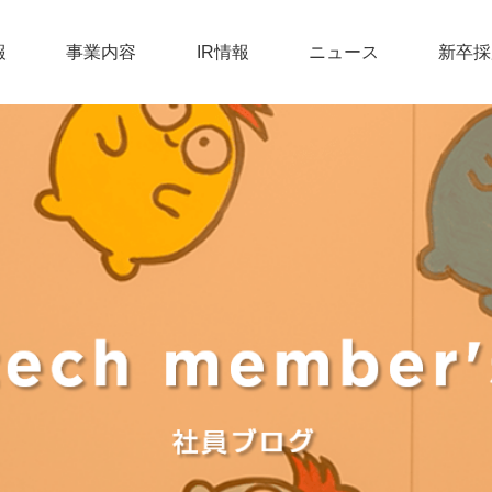
報
事業内容
IR情報
ニュース
新卒採
BUSINESS
IRライブラリ
トップメッセージ
トップメッセージ
生活110番
RECRUIT
IR
IRニュース一覧
役員紹介
募集職種
バーティカルメディ
COMPANY
詳しく見る
株主向け情報
ミッション＆バリュ
社員インタビュー
ディスクロージャーポ
会社概要
働く環境
詳しく見る
詳しく見る
詳しく見る
コーポレートガバナン
沿革
中途採用
CSR・SDGs