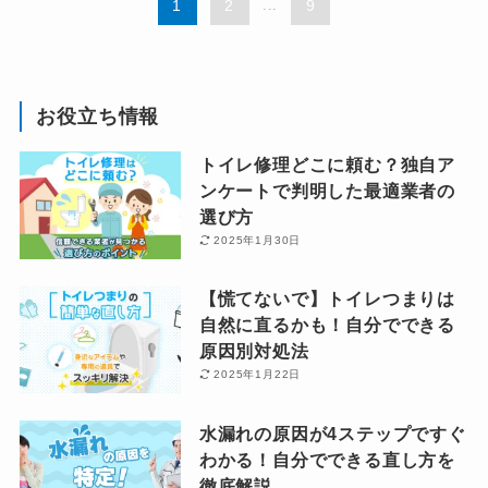
1
2
...
9
お役立ち情報
トイレ修理どこに頼む？独自ア
ンケートで判明した最適業者の
選び方
2025年1月30日
【慌てないで】トイレつまりは
自然に直るかも！自分でできる
原因別対処法
2025年1月22日
水漏れの原因が4ステップですぐ
わかる！自分でできる直し方を
徹底解説