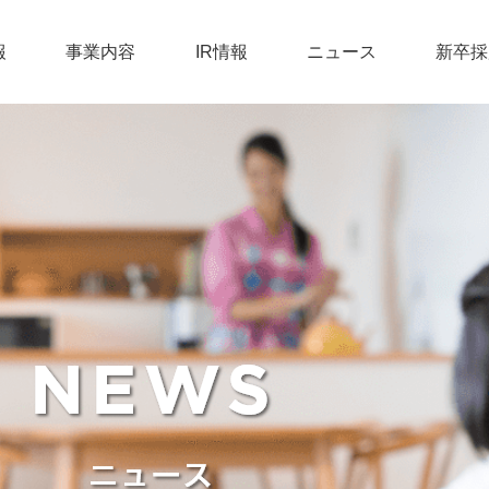
報
事業内容
IR情報
ニュース
新卒採
BUSINESS
IRライブラリ
トップメッセージ
トップメッセージ
生活110番
RECRUIT
IR
IRニュース一覧
役員紹介
募集職種
バーティカルメディ
COMPANY
詳しく見る
株主向け情報
ミッション＆バリュ
社員インタビュー
ディスクロージャーポ
会社概要
働く環境
詳しく見る
詳しく見る
詳しく見る
コーポレートガバナン
沿革
中途採用
CSR・SDGs