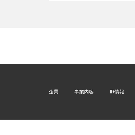
企業
事業内容
IR情報
企業トップ
事業内容トップ
IRトップ
採用トップ
IRライブラリ
トップメッセージ
トップメッセージ
生活110番
IRニュ
バー